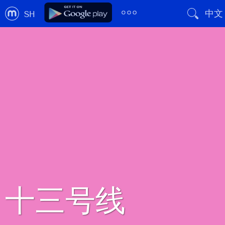
中文
SH
十三号线