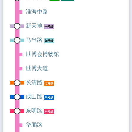
淮海中路
新天地
十号线
马当路
九号线
世博会博物馆
世博大道
长清路
七号线
成山路
八号线
东明路
六号线
华鹏路