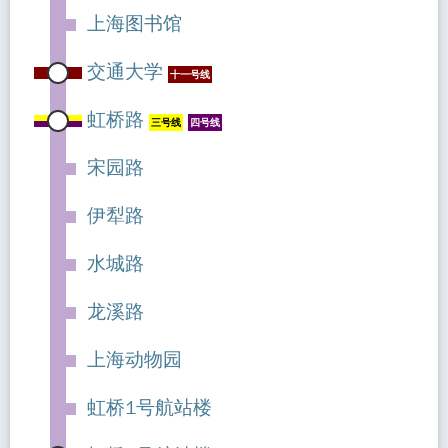
上海图书馆
交通大学
十一号线
虹桥路
三号线
四号线
宋园路
伊犁路
水城路
龙溪路
上海动物园
虹桥1号航站楼