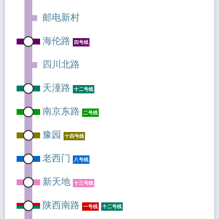
邮电新村
海伦路
四号线
四川北路
天潼路
十二号线
南京东路
二号线
豫园
十四号线
老西门
八号线
新天地
十三号线
陕西南路
一号线
十二号线