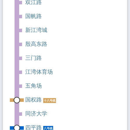
双江路
国帆路
新江湾城
殷高东路
三门路
江湾体育场
五角场
国权路
十八号线
同济大学
四平路
八号线