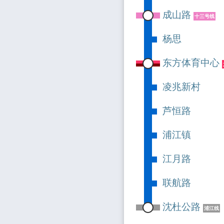
成山路
十三号线
杨思
东方体育中心
凌兆新村
芦恒路
浦江镇
江月路
联航路
沈杜公路
浦江线