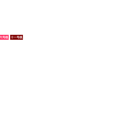
六号线
十一号线