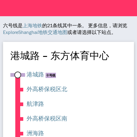
六号线是
上海地铁
的21条线其中一条。 更多信息，请浏览
ExploreShanghai地铁交通地图
或者请选择以下站点。
港城路 – 东方体育中心
港城路
十号线
外高桥保税区北
航津路
外高桥保税区南
洲海路