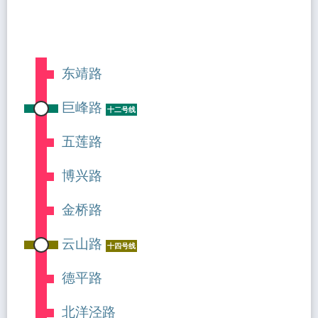
东靖路
巨峰路
十二号线
五莲路
博兴路
金桥路
云山路
十四号线
德平路
北洋泾路