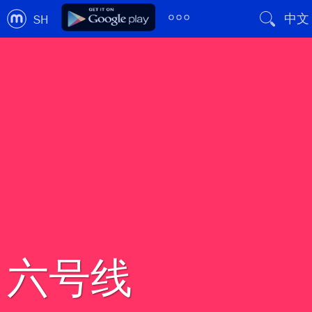
中文
SH
六号线