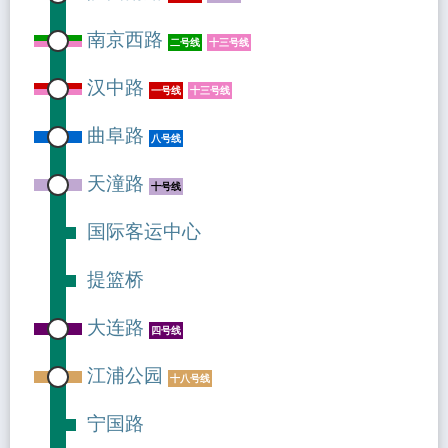
南京西路
二号线
十三号线
汉中路
一号线
十三号线
曲阜路
八号线
天潼路
十号线
国际客运中心
提篮桥
大连路
四号线
江浦公园
十八号线
宁国路